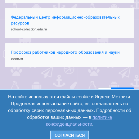
Федеральный центр информационно-образовательных
ресурсов
school-collection.edu.ru
Профсоюз работников народного образования и науки
eseur.ru
ООО "Центр
Найти
образования и
На сайте используются файлы cookie и Яндекс.Метрики.
вход
консалтинга"
Продолжая использование сайта, вы соглашаетесь на
Версия
Волгоград 2008-
обработку своих персональных данных. Подробности об
регистрация
сайта для
2026
обработке ваших данных — в
политике
слабовидящих
конфиденциальности
.
Сайт создан на
конструкторе
СОГЛАСИТЬСЯ
ОШКОЛЕ.РУ